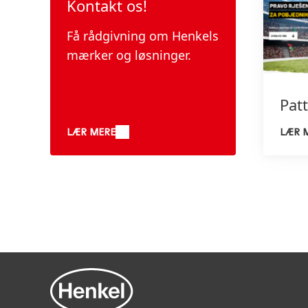
Kontakt os!
Få rådgivning om Henkels
mærker og løsninger.
Pat
LÆR MERE
LÆR 