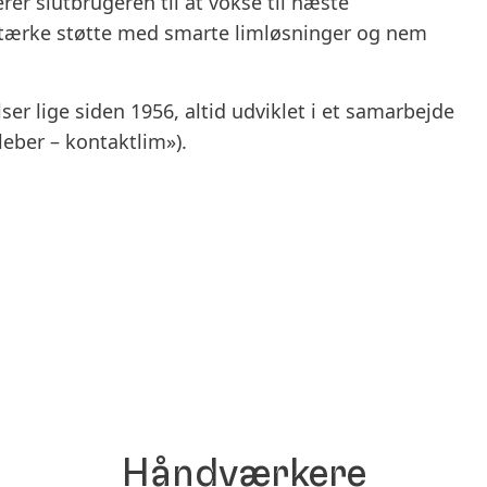
erer slutbrugeren til at vokse til næste
tærke støtte med smarte limløsninger og nem
ser lige siden 1956, altid udviklet i et samarbejde
leber – kontaktlim»).
Håndværkere