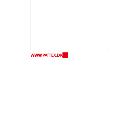
150 år med Henkel
150 års pionerånd betyder at forme
fremskridt med et formål. Hos
Henkel forvandler vi forandringer til
WWW.PATTEX.DK
muligheder og fremmer innovation,
bæredygtighed og ansvarlighed for
at skabe en bedre fremtid. Sammen.
LÆR MERE