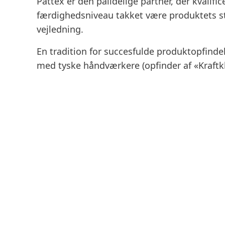
Pattex er den pålidelige partner, der kvalific
færdighedsniveau takket være produktets s
vejledning.
En tradition for succesfulde produktopfindel
med tyske håndværkere
(opfinder af «Kraftk