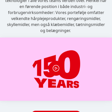
teknologier i alle vores teams verden over. Henkel har
en førende position i både industri- og
forbrugervirksomheder: Vores portefølje omfatter
velkendte hårplejeprodukter, rengøringsmidler,
skyllemidler, men også klæbemidler, tætningsmidler
og belægninger.