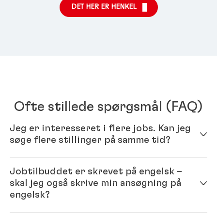
DET HER ER HENKEL
Ofte stillede spørgsmål
(FAQ)
Jeg er interesseret i flere jobs. Kan jeg
søge flere stillinger på samme tid?
Ja – du skal blot udfylde din profil i vores online-
Jobtilbuddet er skrevet på engelsk –
ansøgningssystem. Når din onlineprofil er færdig,
skal jeg også skrive min ansøgning på
kan du søge flere stillinger.
engelsk?