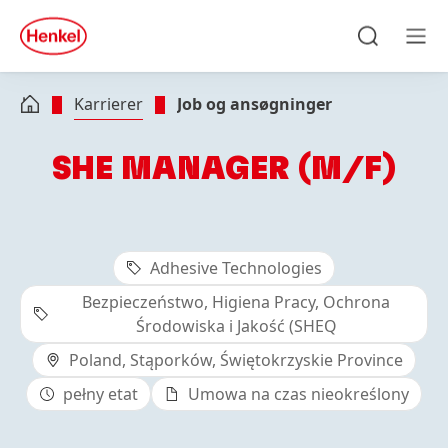
Skip to main content
Skip to footer
quick
search
Søg
Men
Karrierer
Job og ansøgninger
SHE MANAGER (M/F)
Adhesive Technologies
Bezpieczeństwo, Higiena Pracy, Ochrona
Środowiska i Jakość (SHEQ
Poland, Stąporków, Świętokrzyskie Province
pełny etat
Umowa na czas nieokreślony