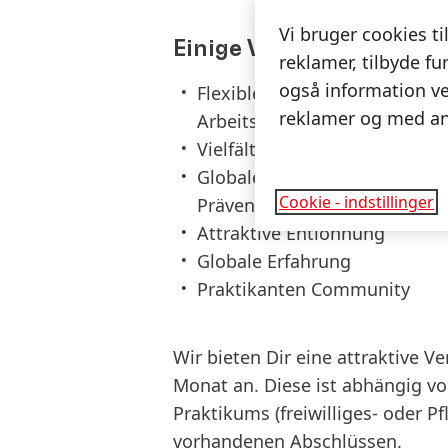
Vi bruger cookies ti
Einige Vorteile, die Hen
reklamer, tilbyde fu
også information ve
Flexibles Arbeitsmodell mit f
reklamer og med an
Arbeitsformen
Vielfältige nationale und in
Globale Wohlfühlstandards m
Cookie - indstillinger
Präventionsprogrammen
Attraktive Entlohnung
Globale Erfahrung
Praktikanten Community
Wir bieten Dir eine attraktive V
Monat an. Diese ist abhängig vo
Praktikums (freiwilliges- oder P
vorhandenen Abschlüssen.