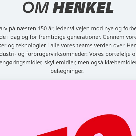
OM
HENKEL
arv på næsten 150 år, leder vi vejen mod nye og forb
de i dag og for fremtidige generationer. Gennem vor
 og teknologier i alle vores teams verden over. He
ndustri- og forbrugervirksomheder: Vores portefølje 
rengøringsmidler, skyllemidler, men også klæbemidle
belægninger.