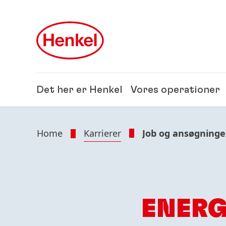
Skip to main content
Skip to footer
Det her er Henkel
Vores operationer
Home
Karrierer
Job og ansøgninge
ENER