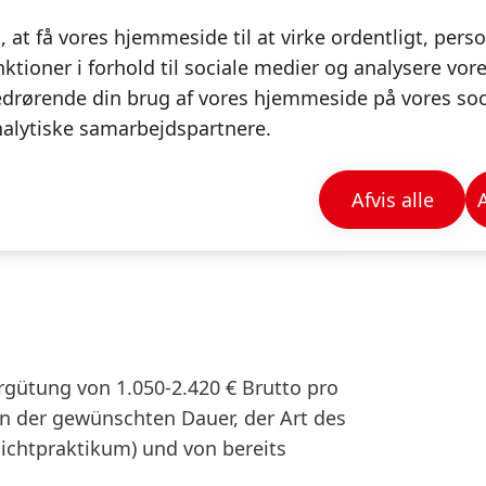
l, at få vores hjemmeside til at virke ordentligt, pers
kel Einsteigern bietet
nktioner i forhold til sociale medier og analysere vores
drørende din brug af vores hjemmeside på vores soci
lexiblen Arbeitszeiten, hybriden
alytiske samarbejdspartnere.
ternationale Entwicklungsmöglichkeiten
it Gesundheits- und
Afvis alle
ergütung von 1.050-2.420 € Brutto pro
n der gewünschten Dauer, der Art des
flichtpraktikum) und von bereits