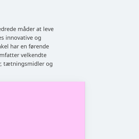
edrede måder at leve
es innovative og
nkel har en førende
omfatter velkendte
r, tætningsmidler og