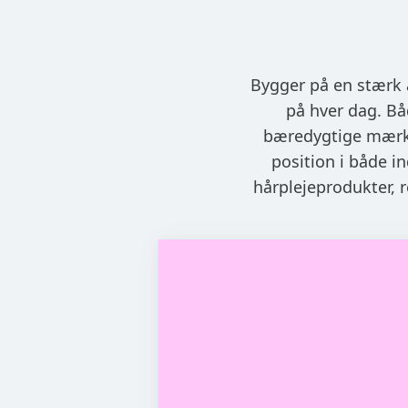
Bygger på en stærk 
på hver dag. Bå
bæredygtige mærker
position i både i
hårplejeprodukter, 