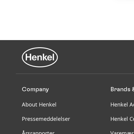
Company
Brands 
About Henkel
Henkel A
Pressemeddelelser
Henkel C
Årsrapporter
Varemær