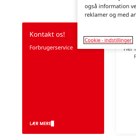
også information ve
reklamer og med an
Kontakt os!
Sch
Cookie - indstillinger
soc
Forbrugerservice
Her 
LÆR MERE