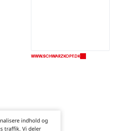
150 år med Henkel
150 års pionerånd betyder at forme
fremskridt med et formål. Hos
Henkel forvandler vi forandringer til
WWW.SCHWARZKOPF.DK
muligheder og fremmer innovation,
bæredygtighed og ansvarlighed for
at skabe en bedre fremtid. Sammen.
LÆR MERE
onalisere indhold og
 traffik. Vi deler