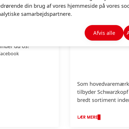
drørende din brug af vores hjemmeside på vores soci
alytiske samarbejdspartnere.
warzkopf på de
Afvis alle
ialemedier
finder du os!
Facebook
Som hovedvaremær
tilbyder Schwarzkopf
bredt sortiment inde
de tre kategorier
hårpleje, hårstyling 
LÆR MERE
hårfarve.