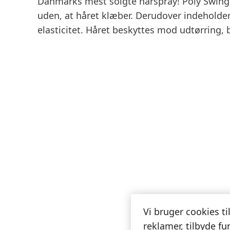
Danmarks mest solgte hårspray! Poly Swing g
uden, at håret klæber. Derudover indeholder
elasticitet. Håret beskyttes mod udtørring,
Vi bruger cookies ti
reklamer, tilbyde fu