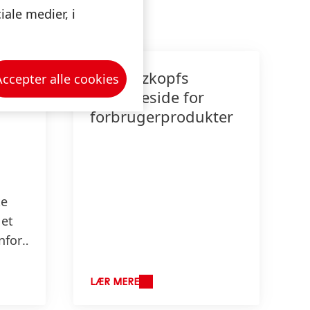
ale medier, i
Schwarzkopfs
Accepter alle cookies
hjemmeside for
forbrugerprodukter
ke
 et
nfor
og
LÆR MERE