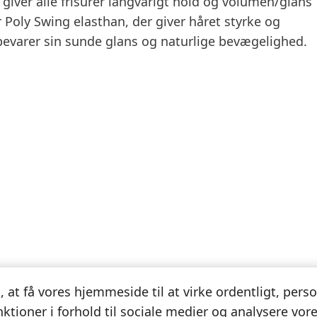
iver alle frisurer langvarigt hold og volumen/glans
 Poly Swing elasthan, der giver håret styrke og
 bevarer sin sunde glans og naturlige bevægelighed.
l, at få vores hjemmeside til at virke ordentligt, pers
Information og rådgivning
nktioner i forhold til sociale medier og analysere vores